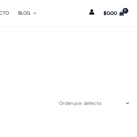
$
0.00
CTO
BLOG