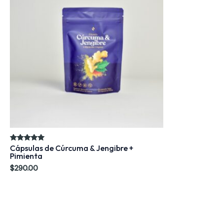
Cápsulas de Cúrcuma & Jengibre +
Valorado en
5.00
Pimienta
de 5
$
290.00