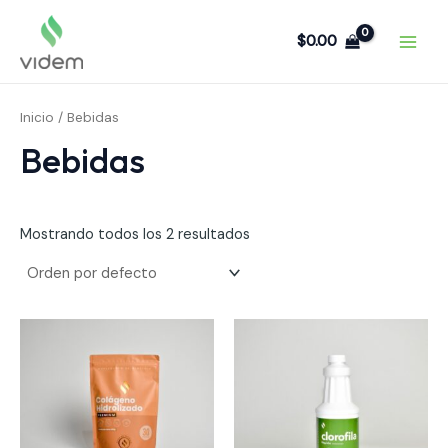
Ir
MAI
al
$
0.00
MEN
contenido
Inicio
/ Bebidas
Bebidas
Mostrando todos los 2 resultados