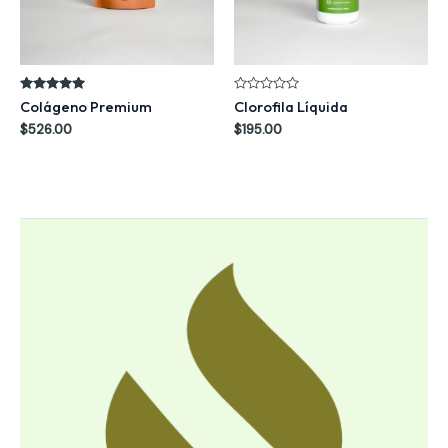
Valorado en
Valorado
Colágeno Premium
Clorofila Líquida
5.00
en
de 5
0
$
526.00
$
195.00
de
5